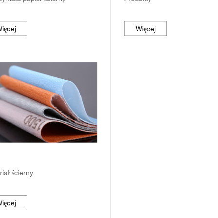
ięcej
Więcej
iał ścierny
ięcej