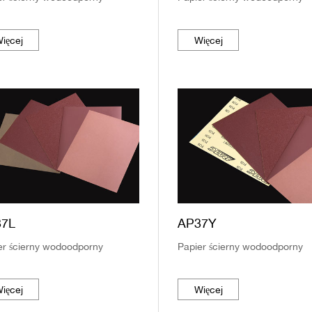
ięcej
Więcej
37L
AP37Y
er ścierny wodoodporny
Papier ścierny wodoodporny
ięcej
Więcej