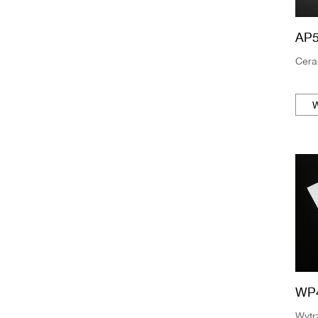
AP
Cera
W
WP
Wytr