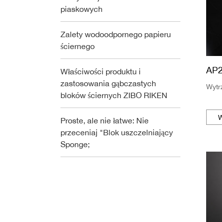
piaskowych
Zalety wodoodpornego papieru
ściernego
AP
Właściwości produktu i
zastosowania gąbczastych
Wytr
bloków ściernych ZIBO RIKEN
W
Proste, ale nie łatwe: Nie
przeceniaj "Blok uszczelniający
Sponge;