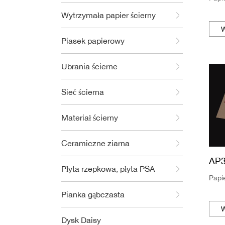
Wytrzymała papier ścierny
W
Piasek papierowy
Ubrania ścierne
Sieć ścierna
Materiał ścierny
Ceramiczne ziarna
AP
Płyta rzepkowa, płyta PSA
Papi
Pianka gąbczasta
W
Dysk Daisy