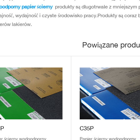
odporny papier ścierny
produkty są długotrwałe z mniejszym
jność, wydajność i czyste środowisko pracy.Produkty są coraz 
erów lakierów.
Powiązane produ
4P
C35P
er ścierny wodoodporny
Papier ścierny wodoodporny