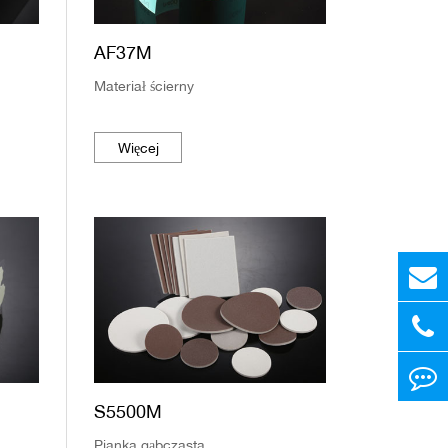
AF37M
Materiał ścierny
Więcej
S5500M
Pianka gąbczasta