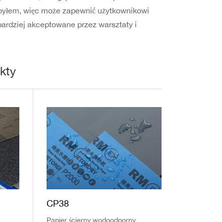
 pyłem, więc może zapewnić użytkownikowi
bardziej akceptowane przez warsztaty i
kty
CP38
Papier ścierny wodoodporny