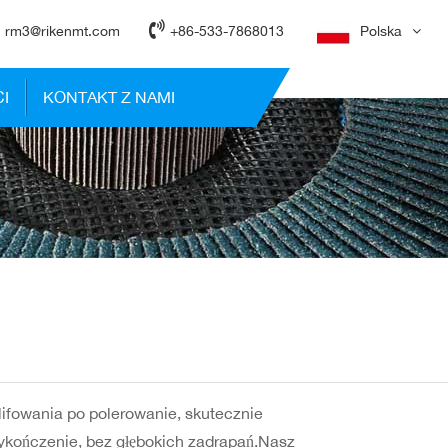
rm3@rikenmt.com
+86-533-7868013
Polska
I
KONTAKT Z NAMI
fowania po polerowanie, skutecznie
wykończenie, bez głębokich zadrapań.Nasz