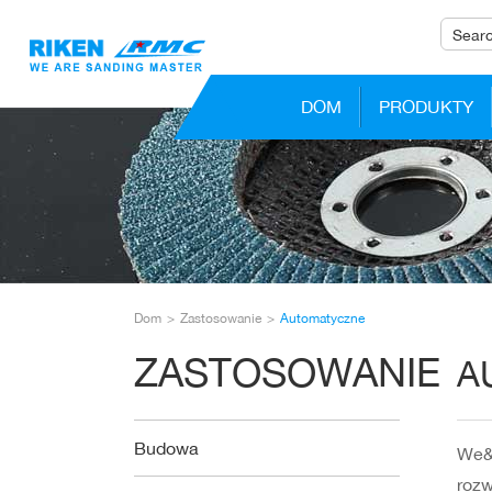
DOM
PRODUKTY
Dom
Zastosowanie
Automatyczne
ZASTOSOWANIE
A
Budowa
We&q
rozw