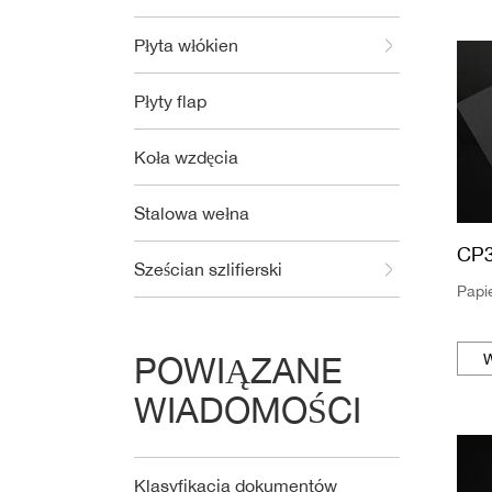
Płyta włókien
Płyty flap
Koła wzdęcia
Stalowa wełna
CP
Sześcian szlifierski
Papi
W
POWIĄZANE
WIADOMOŚCI
Klasyfikacja dokumentów