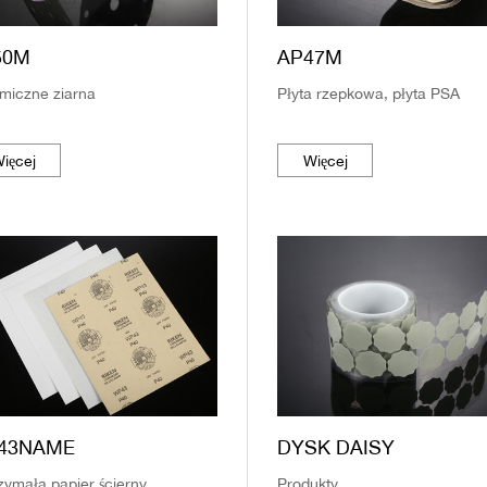
50M
AP47M
miczne ziarna
Płyta rzepkowa, płyta PSA
ięcej
Więcej
43NAME
DYSK DAISY
zymała papier ścierny
Produkty