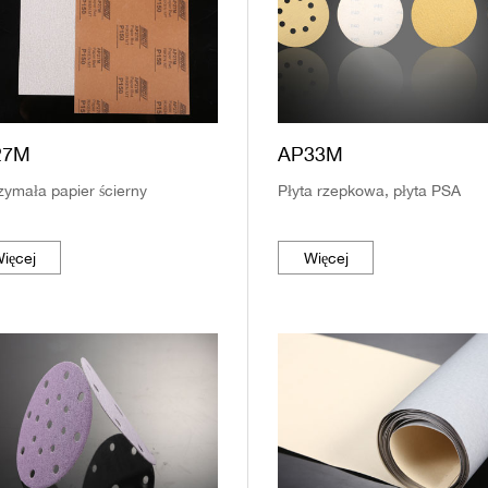
27M
AP33M
zymała papier ścierny
Płyta rzepkowa, płyta PSA
ięcej
Więcej