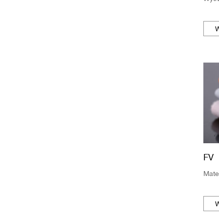
W
FV
Mater
W