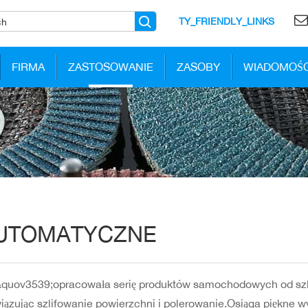
TY_FRIENDLY_LINKS
FIRMA
ZASTOSOWANIE
ZASOBY
WIADOMOŚC
UTOMATYCZNE
uov3539;opracowała serię produktów samochodowych od szli
iązując szlifowanie powierzchni i polerowanie.Osiąga piękne 