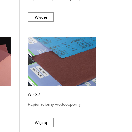
Więcej
AP37
Papier ścierny wodoodporny
Więcej