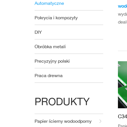
Automatyczne
wodo
wyda
Pokrycia i kompozyty
deal
DIY
Obróbka metali
Precyzyjny polski
Praca drewna
PRODUKTY
C3
Papier ścierny wodoodporny
Papi