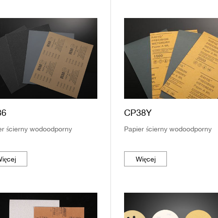
36
CP38Y
er ścierny wodoodporny
Papier ścierny wodoodporny
ięcej
Więcej