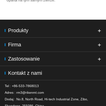
oparta na tym samym żwirze.
Produkty
Firma
Zastosowanie
Kontakt z nami
Tel : +86-533-7868013
Adres :
rm3@rikenmt.com
Dodaj : No.8, North Road, Hi-tech Industrial Zone, Zibo,
Shandong, 255086, China