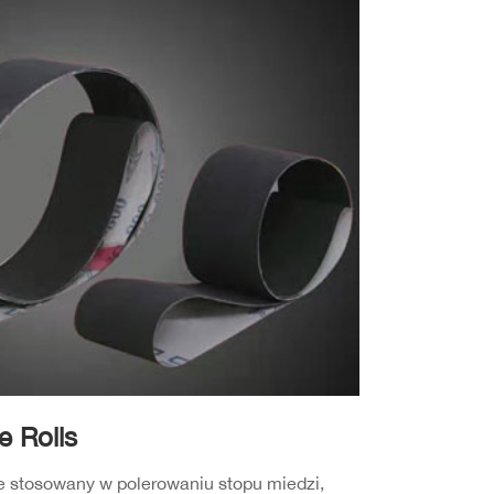
e Rolls
ie stosowany w polerowaniu stopu miedzi,