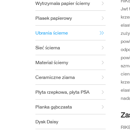
RIK
Wytrzymała papier ścierny
Jwt 
krze
Piasek papierowy
elas
Ubrania ścierne
zuży
powl
Sieć ścierna
odpo
powi
Materiał ścierny
szm
cien
Ceramiczne ziarna
krz
elas
Płyta rzepkowa, płyta PSA
nada
Pianka gąbczasta
Za
Dysk Daisy
RIKE