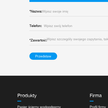
*
Nazwa:
Telefon:
*
Zawartość:
Przedstaw
Produkty
Firma
Papier ścierny wodoodporny
Profil firmy