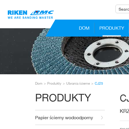
DOM
PRODUKTY
Dom
Produkty
Ubrania ścierne
CJ25
PRODUKTY
C
KR
Papier ścierny wodoodporny