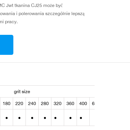
RMC Jwt tkanina CJ25 może być
fowania i polerowania szczególnie lepszą
mi pracy.
:
grit size
180
220
240
280
320
360
400
600
800
disc
●
●
●
●
●
●
●
●
●