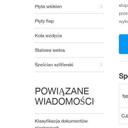
stop
Płyta włókien
prze
Płyty flap
wyko
Koła wzdęcia
Stalowa wełna
Sześcian szlifierski
Sp
POWIĄZANE
ty
WIADOMOŚCI
CJ
Klasyfikacja dokumentów
piaskowych