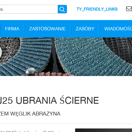
TY_FRIENDLY_LINKS
FIRMA
ZASTOSOWANIE
ZASOBY
WIADOMOŚC
J25 UBRANIA ŚCIERNE
ZEM WĘGLIK ABRAZYNA