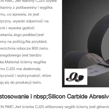
EN RMC Jwt tkaniny CJ25 używa
tkaniny z polibawełny i węglika
mu, co sprawia, że jest
tyczny, wysoki odporność na
cie i wysoka gęstość
ekania.Jego podkład jest
rny na poślizg.Na przykład,
erzchnia robocza 800 żwiru
aragdowego jest bardzo
ka.Materiał ścierny węglika
emu CJ25 ma doskonałą
tyczność i wytrzymałość, które
ją się do produkcji taśm.
stosowanie i nbsp;Silicon Carbide Abresiv
N RMC Jwt ścierka CJ25 silikonowy węglik ścierny jest główn