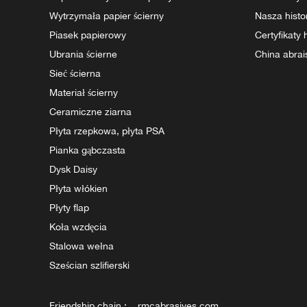
Wytrzymała papier ścierny
Nasza histo
Piasek papierowy
Certyfikaty
Ubrania ścierne
China abrai
Sieć ścierna
Materiał ścierny
Ceramiczne ziarna
Płyta rzepkowa, płyta PSA
Pianka gąbczasta
Dysk Daisy
Płyta włókien
Płyty flap
Koła wzdęcia
Stalowa wełna
Sześcian szlifierski
Friendship chain :
rmcabrasives.com