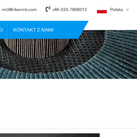
rm3@rikenmt.com
+86-533-7868013
Polska
I
KONTAKT Z NAMI