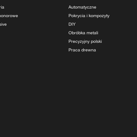
ria
Automatyczne
 honorowe
Pokrycia i kompozyty
sive
DIY
Obróbka metali
Precyzyjny polski
Praca drewna