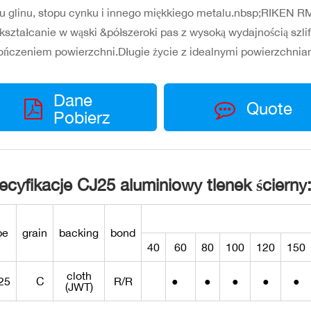
u glinu, stopu cynku i innego miękkiego metalu.nbsp;RIKEN 
kształcanie w wąski &półszeroki pas z wysoką wydajnością szli
ńczeniem powierzchni.Długie życie z idealnymi powierzchnia
Dane
Quote
Pobierz
ecyfikacje CJ25 aluminiowy tlenek ścierny
pe
grain
backing
bond
40
60
80
100
120
150
cloth
25
C
R/R
●
●
●
●
●
(JWT)