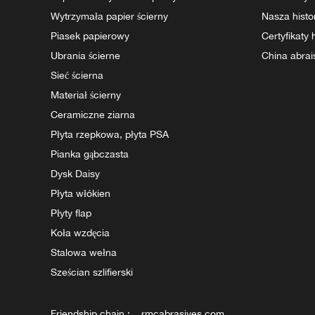
Wytrzymała papier ścierny
Nasza histo
Piasek papierowy
Certyfikaty
Ubrania ścierne
China abrai
Sieć ścierna
Materiał ścierny
Ceramiczne ziarna
Płyta rzepkowa, płyta PSA
Pianka gąbczasta
Dysk Daisy
Płyta włókien
Płyty flap
Koła wzdęcia
Stalowa wełna
Sześcian szlifierski
Friendship chain :
rmcabrasives.com