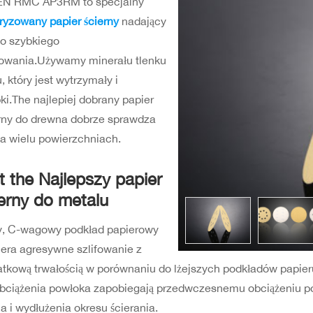
EN RMC AP3RM to specjalny
ryzowany papier ścierny
nadający
do szybkiego
fowania.Używamy minerału tlenku
u, który jest wytrzymały i
ki.The najlepiej dobrany papier
rny do drewna dobrze sprawdza
na wielu powierzchniach.
t the Najlepszy papier
ierny do metalu
y, C-wagowy podkład papierowy
era agresywne szlifowanie z
tkową trwałością w porównaniu do lżejszych podkładów papieru
bciążenia powłoka zapobiegają przedwczesnemu obciążeniu 
ia i wydłużenia okresu ścierania.