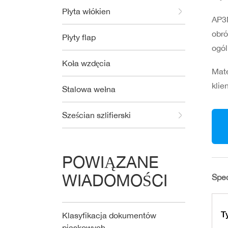
Płyta włókien
AP3M
obró
Płyty flap
ogól
Koła wzdęcia
Mate
klie
Stalowa wełna
Sześcian szlifierski
POWIĄZANE
WIADOMOŚCI
Spec
T
Klasyfikacja dokumentów
piaskowych