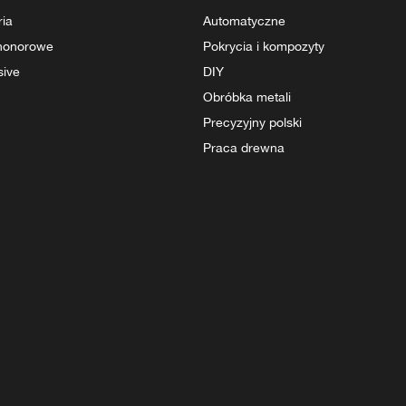
ria
Automatyczne
 honorowe
Pokrycia i kompozyty
sive
DIY
Obróbka metali
Precyzyjny polski
Praca drewna