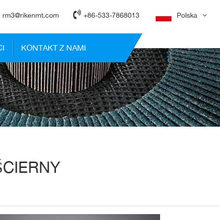
rm3@rikenmt.com
+86-533-7868013
Polska
I
KONTAKT Z NAMI
ŚCIERNY