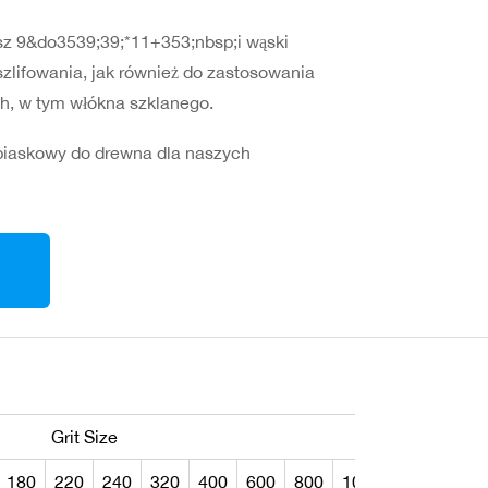
usz 9&do3539;39;*11+353;nbsp;i wąski
szlifowania, jak również do zastosowania
ch, w tym włókna szklanego.
 piaskowy do drewna dla naszych
Grit Size
180
220
240
320
400
600
800
1000
SHEET
R