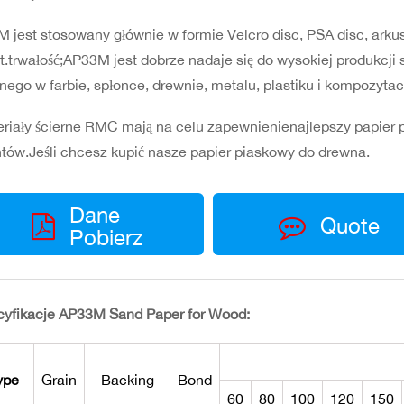
 jest stosowany głównie w formie Velcro disc, PSA disc, ark
t.trwałość;AP33M jest dobrze nadaje się do wysokiej produkcji 
nego w farbie, spłonce, drewnie, metalu, plastiku i kompozyta
riały ścierne RMC mają na celu zapewnienienajlepszy papier
ntów.Jeśli chcesz kupić nasze papier piaskowy do drewna.
Dane
Quote
Pobierz
yfikacje AP33M Sand Paper for Wood:
ype
Grain
Backing
Bond
60
80
100
120
150