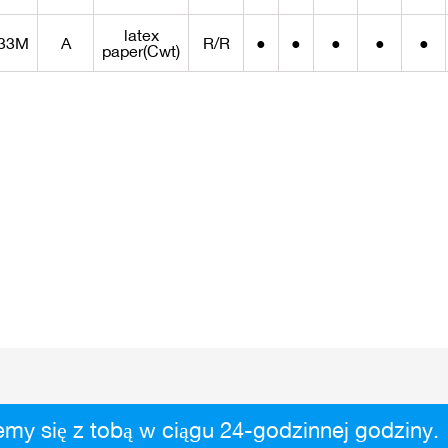
latex
33M
A
R/R
●
●
●
●
●
paper(Cwt)
my się z tobą w ciągu 24-godzinnej godziny.