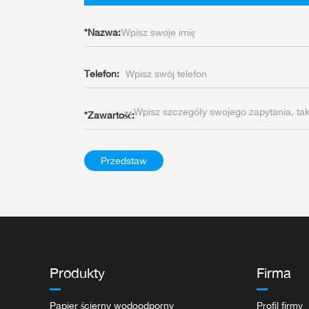
*
Nazwa:
Telefon:
*
Zawartość:
Przedstaw
Produkty
Firma
Papier ścierny wodoodporny
Profil firmy