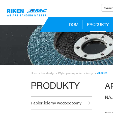
DOM
PRODUKTY
Dom
Produkty
Wytrzymała papier ścierny
AP33M
PRODUKTY
A
NAJ
Papier ścierny wodoodporny