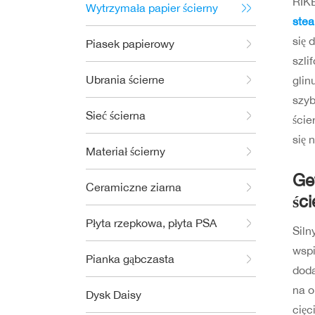
RIK
Wytrzymała papier ścierny
stea
się 
Piasek papierowy
szli
Ubrania ścierne
glin
szyb
Sieć ścierna
ście
się 
Materiał ścierny
Ge
Ceramiczne ziarna
śc
Płyta rzepkowa, płyta PSA
Siln
wspi
Pianka gąbczasta
doda
na o
Dysk Daisy
cięc