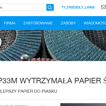
TY_FRIENDLY_LINKS
FIRMA
ZASTOSOWANIE
ZASOBY
WIADOMOŚC
P33M WYTRZYMAŁA PAPIER 
LEPSZY PAPIER DO PIASKU