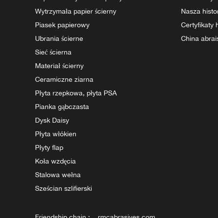
Wytrzymała papier ścierny
Nasza histo
Piasek papierowy
Certyfikaty
Ubrania ścierne
China abrai
Sieć ścierna
Materiał ścierny
Ceramiczne ziarna
Płyta rzepkowa, płyta PSA
Pianka gąbczasta
Dysk Daisy
Płyta włókien
Płyty flap
Koła wzdęcia
Stalowa wełna
Sześcian szlifierski
Friendship chain :
rmcabrasives.com