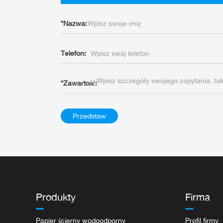
*
Nazwa:
Telefon:
*
Zawartość:
Przedstaw
Produkty
Firma
Papier ścierny wodoodporny
Profil firmy