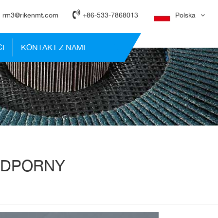
rm3@rikenmt.com
+86-533-7868013
Polska
I
KONTAKT Z NAMI
ODPORNY