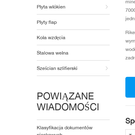
mine
Płyta włókien
7000
jedn
Płyty flap
Rike
Koła wzdęcia
wyma
wodo
Stalowa wełna
zadr
Sześcian szlifierski
POWIĄZANE
WIADOMOŚCI
Sp
Klasyfikacja dokumentów
piaskowych