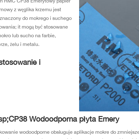
en RMC CP38 Emerytowy papier
mowy z węglika krzemu jest
eznaczony do mokrego i suchego
fowania; it mogą być stosowane
okro lub sucho na farbie,
erze, żelu i metalu.
stosowanie i
sp;CP38 Wodoodporna płyta Emery
owanie wodoodporne obsługuje aplikacje mokre do zmniejszen