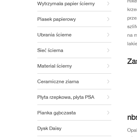
Rik
Wytrzymała papier ścierny
krze
prz
Piasek papierowy
szli
Ubrania ścierne
na m
laki
Sieć ścierna
Za
Materiał ścierny
Ceramiczne ziarna
Płyta rzepkowa, płyta PSA
Pianka gąbczasta
nb
Dysk Daisy
Opak