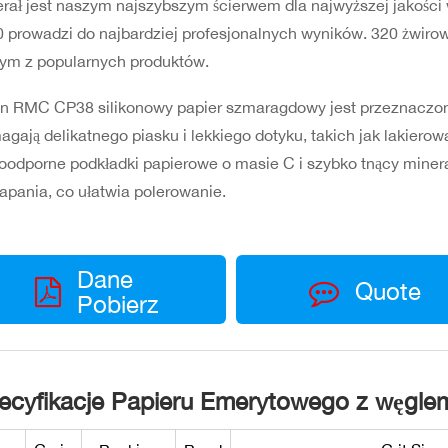
rał jest naszym najszybszym ścierwem dla najwyższej jakości
 prowadzi do najbardziej profesjonalnych wyników. 320 żwirowy
ym z popularnych produktów.
n RMC CP38 silikonowy papier szmaragdowy jest przeznaczone
gają delikatnego piasku i lekkiego dotyku, takich jak lakierow
odporne podkładki papierowe o masie C i szybko tnący minera
apania, co ułatwia polerowanie.
Dane
Quote
Pobierz
ecyfikacje Papieru Emerytowego z węgle