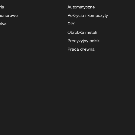
ria
Automatyczne
 honorowe
Pokrycia i kompozyty
sive
DIY
Obróbka metali
Precyzyjny polski
Praca drewna