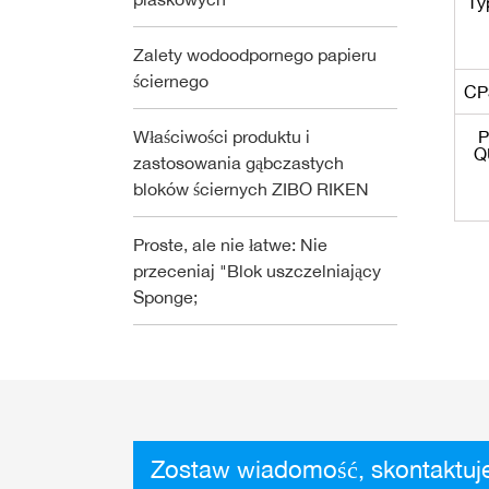
Ty
Zalety wodoodpornego papieru
ściernego
CP
Właściwości produktu i
P
Q
zastosowania gąbczastych
bloków ściernych ZIBO RIKEN
Proste, ale nie łatwe: Nie
przeceniaj "Blok uszczelniający
Sponge;
Zostaw wiadomość, skontaktuje