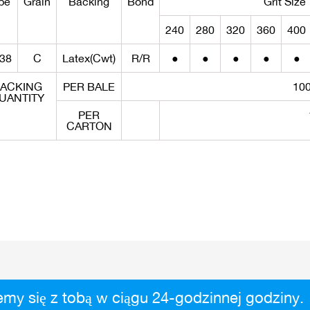
pe
Grain
Backing
Bond
Grit Size
240
280
320
360
400
38
C
Latex(Cwt)
R/R
●
●
●
●
●
ACKING
PER BALE
10
UANTITY
PER
CARTON
my się z tobą w ciągu 24-godzinnej godziny.