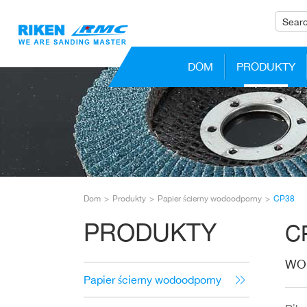
DOM
PRODUKTY
Dom
Produkty
Papier ścierny wodoodporny
CP38
PRODUKTY
C
WO
Papier ścierny wodoodporny