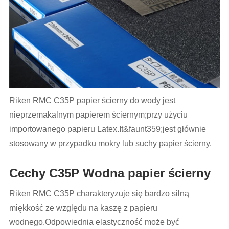
Riken RMC C35P papier ścierny do wody jest
nieprzemakalnym papierem ściernym;przy użyciu
importowanego papieru Latex.It&faunt359;jest głównie
stosowany w przypadku mokry lub suchy papier ścierny.
Cechy C35P Wodna papier ścierny
Riken RMC C35P charakteryzuje się bardzo silną
miękkość ze względu na kaszę z papieru
wodnego.Odpowiednia elastyczność może być