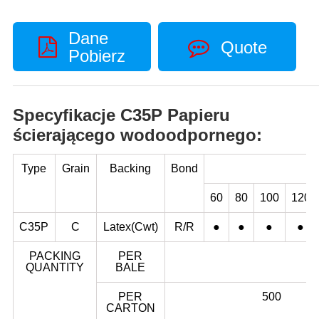
Dane
Quote
Pobierz
Specyfikacje C35P Papieru
ścierającego wodoodpornego:
Type
Grain
Backing
Bond
60
80
100
120
C35P
C
Latex(Cwt)
R/R
●
●
●
●
PACKING
PER
QUANTITY
BALE
PER
500
CARTON