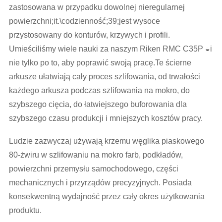
zastosowana w przypadku dowolnej nieregularnej
powierzchni;it.\codzienność;39;jest wysoce
przystosowany do konturów, krzywych i profili.
Umieściliśmy wiele nauki za naszym Riken RMC C35P ◒i
nie tylko po to, aby poprawić swoją pracę.Te ścierne
arkusze ułatwiają cały proces szlifowania, od trwałości
każdego arkusza podczas szlifowania na mokro, do
szybszego cięcia, do łatwiejszego buforowania dla
szybszego czasu produkcji i mniejszych kosztów pracy.
Ludzie zazwyczaj używają krzemu węglika piaskowego
80-żwiru w szlifowaniu na mokro farb, podkładów,
powierzchni przemysłu samochodowego, części
mechanicznych i przyrządów precyzyjnych. Posiada
konsekwentną wydajność przez cały okres użytkowania
produktu.