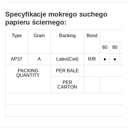
Specyfikacje mokrego suchego
papieru ściernego:
Type
Grain
Backing
Bond
60
80
10
AP37
A
Latex(Cwt)
R/R
●
●
●
PACKING
PER BALE
QUANTITY
PER
CARTON