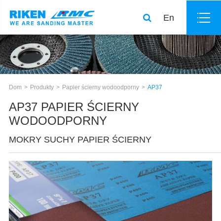
En
Dom
Produkty
Papier ścierny wodoodporny
AP37
AP37 PAPIER ŚCIERNY
WODOODPORNY
MOKRY SUCHY PAPIER ŚCIERNY